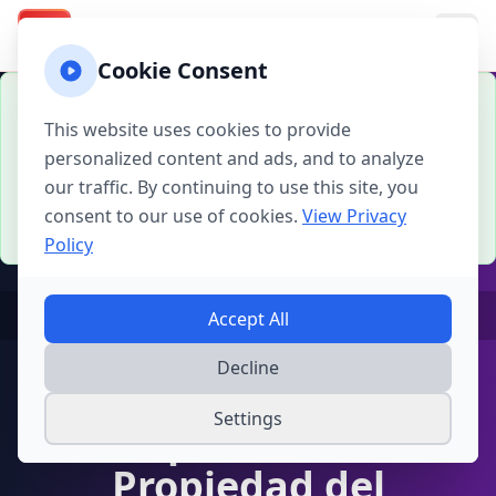
Texas Property Taxes
TX
Cookie Consent
Contenido en Español:
Esta página ha sido
traducida al español para mejor servir a nuestra
This website uses cookies to provide
comunidad hispanohablante. Todas las calculadoras
personalized content and ads, and to analyze
y guías mantienen la misma precisión y
our traffic. By continuing to use this site, you
funcionalidad que las versiones en inglés.
-
Ver en
inglés
consent to our use of cookies.
View Privacy
Traducido:
2025-11-10
Policy
Home
Texas
Condados de Texas
Williamson
Accept All
Decline
Calculadora de
Settings
Impuestos de
Propiedad del