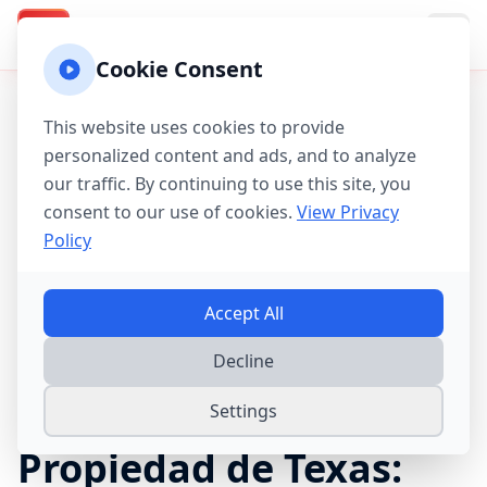
Texas Property Taxes
TX
Cookie Consent
This website uses cookies to provide
Contenido en Español:
Esta página ha sido
traducida al español para mejor servir a
personalized content and ads, and to analyze
nuestra comunidad hispanohablante. Todas las
our traffic. By continuing to use this site, you
calculadoras y guías mantienen la misma
consent to our use of cookies.
View Privacy
precisión y funcionalidad que las versiones en
Policy
inglés.
-
Ver en inglés
Inicio
→
Guías de Impuestos
→
Exenciones de Impuestos de
Accept All
Propiedad de Texas
Decline
Exenciones de
Impuestos de
Settings
Propiedad de Texas: